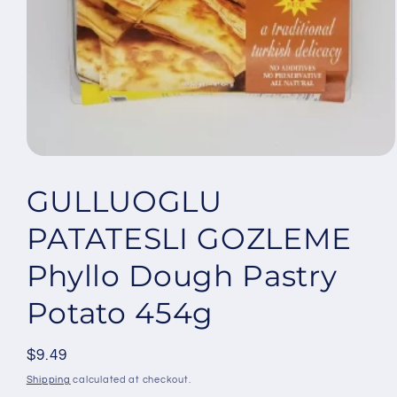
Open
media
1
GULLUOGLU
in
modal
PATATESLI GOZLEME
Phyllo Dough Pastry
Potato 454g
Regular
$9.49
price
Shipping
calculated at checkout.