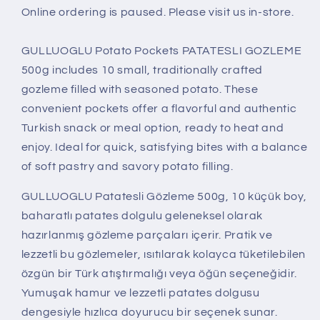
Online ordering is paused. Please visit us in-store.
GULLUOGLU Potato Pockets PATATESLI GOZLEME
500g includes 10 small, traditionally crafted
gozleme filled with seasoned potato. These
convenient pockets offer a flavorful and authentic
Turkish snack or meal option, ready to heat and
enjoy. Ideal for quick, satisfying bites with a balance
of soft pastry and savory potato filling.
GULLUOGLU Patatesli Gözleme 500g, 10 küçük boy,
baharatlı patates dolgulu geleneksel olarak
hazırlanmış gözleme parçaları içerir. Pratik ve
lezzetli bu gözlemeler, ısıtılarak kolayca tüketilebilen
özgün bir Türk atıştırmalığı veya öğün seçeneğidir.
Yumuşak hamur ve lezzetli patates dolgusu
dengesiyle hızlıca doyurucu bir seçenek sunar.