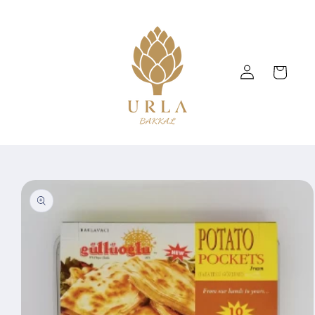
Skip to
content
Log
Cart
in
Skip to
product
information