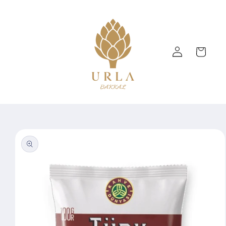
Skip to
content
Log
Cart
in
Skip to
product
information