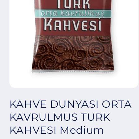
Open
media
1
KAHVE DUNYASI ORTA
in
modal
KAVRULMUS TURK
KAHVESI Medium