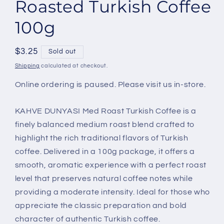
Roasted Turkish Coffee
100g
Regular
$3.25
Sold out
price
Shipping
calculated at checkout.
Online ordering is paused. Please visit us in-store.
KAHVE DUNYASI Med Roast Turkish Coffee is a
finely balanced medium roast blend crafted to
highlight the rich traditional flavors of Turkish
coffee. Delivered in a 100g package, it offers a
smooth, aromatic experience with a perfect roast
level that preserves natural coffee notes while
providing a moderate intensity. Ideal for those who
appreciate the classic preparation and bold
character of authentic Turkish coffee.