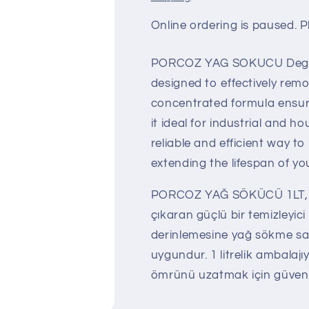
Online ordering is paused. Pl
PORCOZ YAG SOKUCU Degreas
designed to effectively remo
concentrated formula ensur
it ideal for industrial and ho
reliable and efficient way t
extending the lifespan of y
PORCOZ YAĞ SÖKÜCÜ 1LT, yüze
çıkaran güçlü bir temizleyic
derinlemesine yağ sökme sağl
uygundur. 1 litrelik ambalajı
ömrünü uzatmak için güvenilir