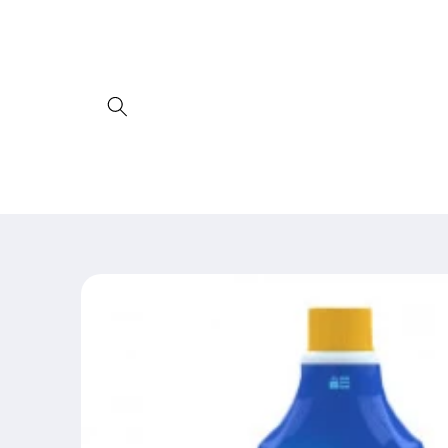
Skip to
content
Skip to
product
information