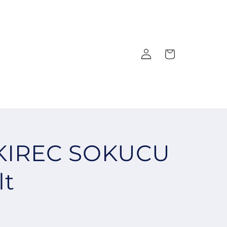
Log
Cart
in
KIREC SOKUCU
lt