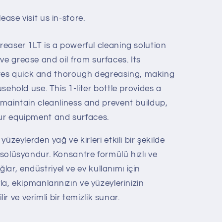
ease visit us in-store.
er 1LT is a powerful cleaning solution
ve grease and oil from surfaces. Its
es quick and thorough degreasing, making
usehold use. This 1-liter bottle provides a
o maintain cleanliness and prevent buildup,
our equipment and surfaces.
ylerden yağ ve kirleri etkili bir şekilde
i solüsyondur. Konsantre formülü hızlı ve
ar, endüstriyel ve ev kullanımı için
yla, ekipmanlarınızın ve yüzeylerinizin
 ve verimli bir temizlik sunar.