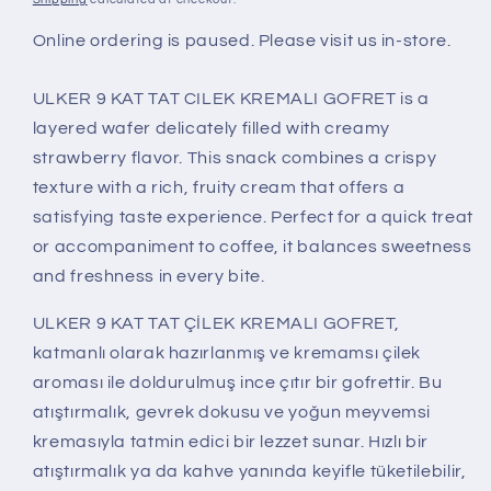
Online ordering is paused. Please visit us in-store.
ULKER 9 KAT TAT CILEK KREMALI GOFRET is a
layered wafer delicately filled with creamy
strawberry flavor. This snack combines a crispy
texture with a rich, fruity cream that offers a
satisfying taste experience. Perfect for a quick treat
or accompaniment to coffee, it balances sweetness
and freshness in every bite.
ULKER 9 KAT TAT ÇİLEK KREMALI GOFRET,
katmanlı olarak hazırlanmış ve kremamsı çilek
aroması ile doldurulmuş ince çıtır bir gofrettir. Bu
atıştırmalık, gevrek dokusu ve yoğun meyvemsi
kremasıyla tatmin edici bir lezzet sunar. Hızlı bir
atıştırmalık ya da kahve yanında keyifle tüketilebilir,