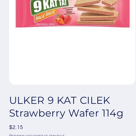
Open
media
1
ULKER 9 KAT CILEK
in
modal
Strawberry Wafer 114g
Regular
$2.15
price
Shipping
calculated at checkout.