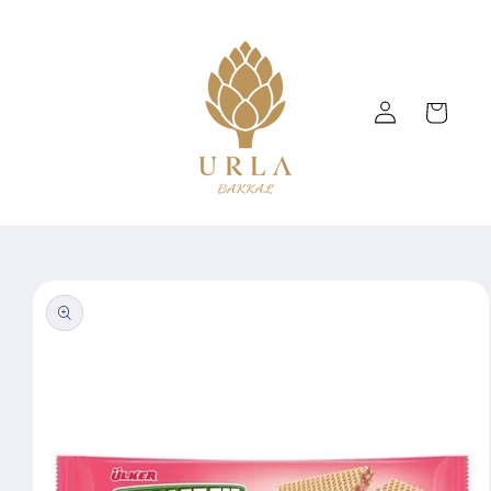
Skip to
content
Log
Cart
in
Skip to
product
information