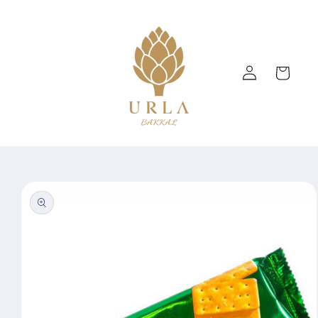
Skip to
content
Log
Cart
in
Skip to
product
information