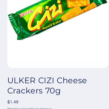
Open
media
1
ULKER CIZI Cheese
in
modal
Crackers 70g
Regular
$1.49
price
Shipping
calculated at checkout.