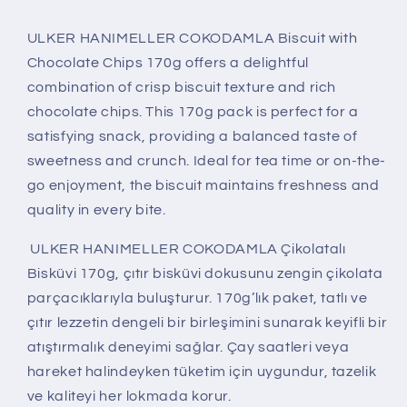
ULKER HANIMELLER COKODAMLA Biscuit with
Chocolate Chips 170g offers a delightful
combination of crisp biscuit texture and rich
chocolate chips. This 170g pack is perfect for a
satisfying snack, providing a balanced taste of
sweetness and crunch. Ideal for tea time or on-the-
go enjoyment, the biscuit maintains freshness and
quality in every bite.
ULKER HANIMELLER COKODAMLA Çikolatalı
Bisküvi 170g, çıtır bisküvi dokusunu zengin çikolata
parçacıklarıyla buluşturur. 170g’lık paket, tatlı ve
çıtır lezzetin dengeli bir birleşimini sunarak keyifli bir
atıştırmalık deneyimi sağlar. Çay saatleri veya
hareket halindeyken tüketim için uygundur, tazelik
ve kaliteyi her lokmada korur.