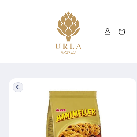
Skip to
content
Log
Cart
in
Skip to
product
information