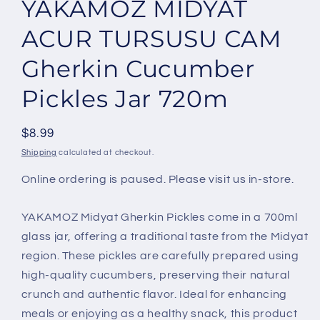
YAKAMOZ MIDYAT
in
modal
ACUR TURSUSU CAM
Gherkin Cucumber
Pickles Jar 720m
Regular
$8.99
price
Shipping
calculated at checkout.
Online ordering is paused. Please visit us in-store.
YAKAMOZ Midyat Gherkin Pickles come in a 700ml
glass jar, offering a traditional taste from the Midyat
region. These pickles are carefully prepared using
high-quality cucumbers, preserving their natural
crunch and authentic flavor. Ideal for enhancing
meals or enjoying as a healthy snack, this product