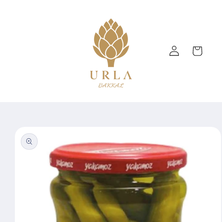
Skip to
content
Log
Cart
in
Skip to
product
information